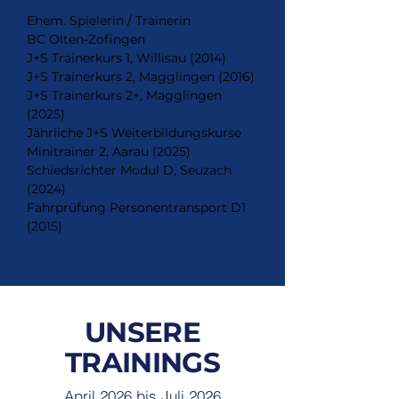
Ehem. Spielerin / Trainerin
BC Olten-Zofingen
J+S Trainerkurs 1, Willisau (2014)
J+S Trainerkurs 2, Magglingen (2016)
J+S Trainerkurs 2+, Magglingen
(2025)
Jährliche J+S Weiterbildungskurse
Minitrainer 2, Aarau (2025)
Schiedsrichter Modul D, Seuzach
(2024)
Fahrprüfung Personentransport D1
(2015)
UNSERE
TRAININGS
April 2026 bis Juli 2026